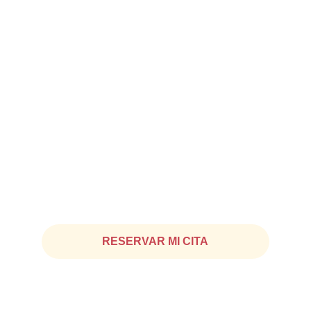
Contacto
Chat WhatsApp: 
+34 645 645 096
Fijo: 
935 25 18 44
RESERVAR MI CITA