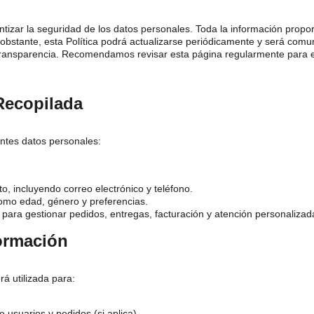
zar la seguridad de los datos personales. Toda la información proporc
 obstante, esta Política podrá actualizarse periódicamente y será com
 transparencia. Recomendamos revisar esta página regularmente para es
Recopilada
entes datos personales:
o, incluyendo correo electrónico y teléfono.
omo edad, género y preferencias.
para gestionar pedidos, entregas, facturación y atención personalizad
formación
rá utilizada para:
e usuarios y pedidos (si aplica)