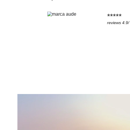
⭐⭐⭐⭐⭐
reviews 4.9