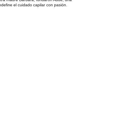
define el cuidado capilar con pasión.
a de Lujo para Mujeres
r, ofrecemos un servicio único para damas 
apilar y estilo.