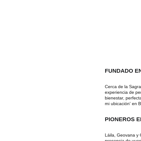
FUNDADO EN
Cerca de la Sagra
experiencia de pe
bienestar, perfec
mi ubicación' en 
PIONEROS EN
Láila, Geovana y G
presencia de vues