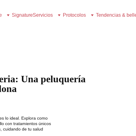
e
Signature
Servicios
Protocolos
Tendencias & bell
ria: Una peluquería 
lona
 es lo ideal. Explora como 
llo con tratamientos únicos 
, cuidando de tu salud 