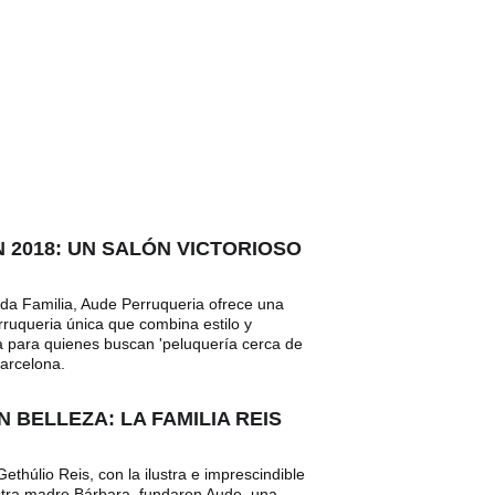
 2018: UN SALÓN VICTORIOSO
da Familia, Aude Perruqueria ofrece una 
rruqueria única que combina estilo y 
ta para quienes buscan 'peluquería cerca de 
Barcelona.
 BELLEZA: LA FAMILIA REIS
ethúlio Reis, con la ilustra e imprescindible 
tra madre Bárbara, fundaron Aude, una 