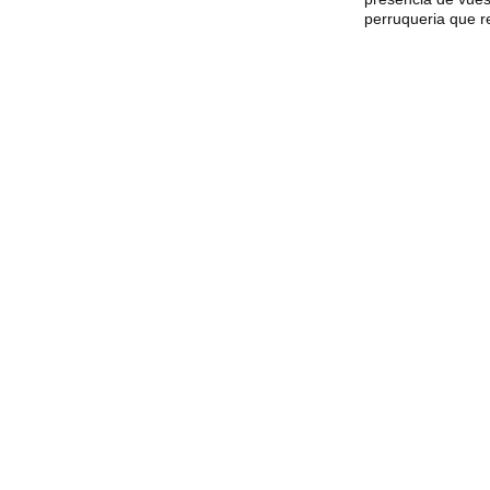
perruqueria que re
Perruqueri
lida
Cerca de Verdague
leva tu 
que buscan salud c
mer momento.