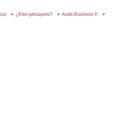
eza
¿Eres peluquero?
Aude Business ©