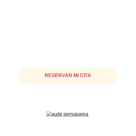
Contacto
Chat WhatsApp: 
+34 645 645 096
Fijo: 
935 25 18 44
RESERVAR MI CITA