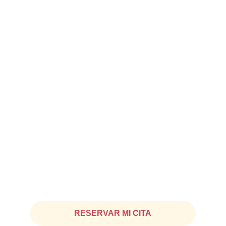
Tu peluquería en:
Av Diagonal. 319, con Passeig Sant 
Joan
 (abierto)
Contacto
Chat WhatsApp: 
+34 645 645 096
Fijo: 
935 25 18 44
RESERVAR MI CITA