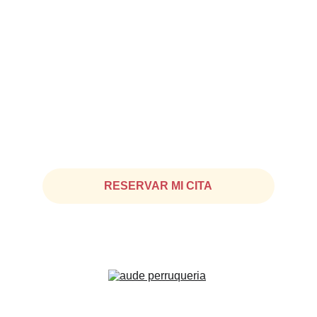
Contacto
Chat WhatsApp: 
+34 645 645 096
Fijo: 
935 25 18 44
RESERVAR MI CITA