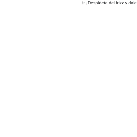
✨ ¡Despídete del frizz y dal
Tu peluquería en:
Av Diagonal. 319, con Passeig Sant Joan
(abierto)