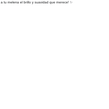
e a tu melena el brillo y suavidad que merece! ✨
Tendencias en belleza y cabello
Keratina
Alisado brasileño
NanoKeratina
Mechas para el cabello
Color y tintes