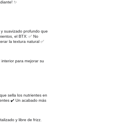
adiante! ✨
n y suavizado profundo que 
amientos, el BTX: ✅ No 
rar la textura natural ✅ 
 interior para mejorar su 
ue sella los nutrientes en 
dientes ✔️ Un acabado más 
lizado y libre de frizz.