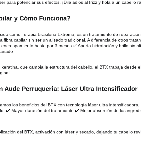
r para potenciar sus efectos. ¡Dile adiós al frizz y hola a un cabello r
pilar y Cómo Funciona?
ocido como Terapia Brasileña Extrema, es un tratamiento de reparació
la fibra capilar sin ser un alisado tradicional. A diferencia de otros trat
encrespamiento hasta por 3 meses ✅ Aporta hidratación y brillo sin alte
 dañado
 keratina, que cambia la estructura del cabello, el BTX trabaja desde el
ginal.
n Aude Perruqueria: Láser Ultra Intensificador
mos los beneficios del BTX con tecnología láser ultra intensificadora, q
ndo: ✔️ Mayor duración del tratamiento ✔️ Mejor absorción de los ingre
licación del BTX, activación con láser y secado, dejando tu cabello revita