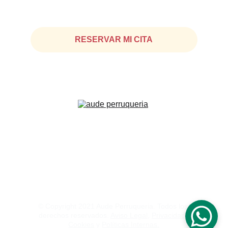
RESERVAR MI CITA
© Copyright 2021 Aude Perruqueria. Todos los 
derechos reservados. 
Aviso Legal
, 
Privacidad
,
Cookies
 y 
Políticas Internas
.